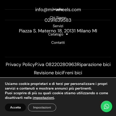
info@mi-wheels.com
Home
Chi Siamo
0291639583
Servizi
Piazza S. Materno 18, 20131 Milano MI
Catalogo
Contatti
Privacy Policy
P.iva 08220280963
Riparazione bici
Revisione bici
Freni bici
Sostituzione copertone bici
Pulizia telaio bici
Usiamo cookie proprietari e di terzi per personalizzare i propri
servizi e contenuti e mostrare annunci più pertinenti.
Puoi scoprire di più su quali cookie stiamo utilizzando o come
disattivarli nelle
impostazioni
.
Accetta
Impostazioni